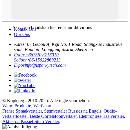
Skryf jou boodskap hier en stuur dit vir ons
Kontak Ons
Oor Ons
Adres:
4F, Gebou A, Keji No. 1 Road, Shangxue Industriële
sone, Bantian, Longgang-distrik, Shenzhen
Foon:
+8675523716010
Selfoon:
86-15622869213
E-pos
info@isparkytech.com
© Kopiereg - 2010-2025: Alle regte voorbehou.
Warm Produkte
,
Werfkaart
,
Franse Spraakvertaler
,
Stemvertaler Russies na Engels
,
Oudio-
vertalertoestel
,
Beste Oortelefoonvertaler
,
Elektroniese Taalvertaler
,
Aktief na Passief Stem Vertaler
,