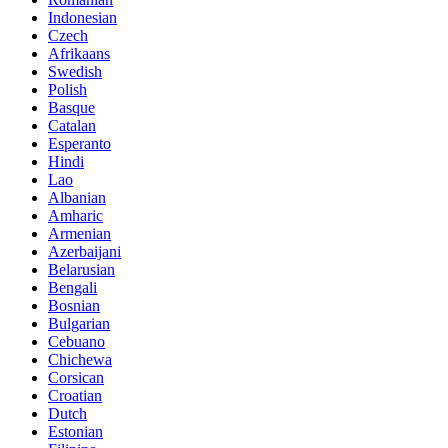
Indonesian
Czech
Afrikaans
Swedish
Polish
Basque
Catalan
Esperanto
Hindi
Lao
Albanian
Amharic
Armenian
Azerbaijani
Belarusian
Bengali
Bosnian
Bulgarian
Cebuano
Chichewa
Corsican
Croatian
Dutch
Estonian