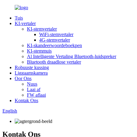
Tuis
KI-vertaler
KI-stemvertaler
WiFi-stemvertaler
4G-stemvertaler
KI-skandeerwoordeboekpen
KI-stemmuis
Al Intelligente Vertaling Bluetooth-luidspreker
Bluetooth draadlose vertaler
Robuuste kussing
Liggaamskamera
Oor Ons
Nuus
Laai af
FW aflaai
Kontak Ons
English
Kontak Ons