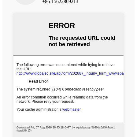
+86-15622869213