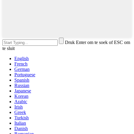
Druk Enter om te soek of ESC om
te sluit
English
French
German
Portuguese
Spanish
Russian
Japanese
Korean
Arabic
Irish
Greek
Turkish
Italian
Danish
Romanian