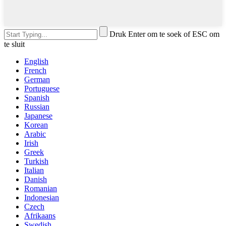
Druk Enter om te soek of ESC om
te sluit
English
French
German
Portuguese
Spanish
Russian
Japanese
Korean
Arabic
Irish
Greek
Turkish
Italian
Danish
Romanian
Indonesian
Czech
Afrikaans
Swedish