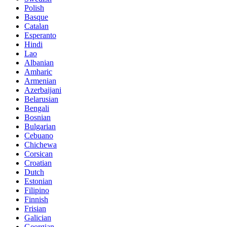
Polish
Basque
Catalan
Esperanto
Hindi
Lao
Albanian
Amharic
Armenian
Azerbaijani
Belarusian
Bengali
Bosnian
Bulgarian
Cebuano
Chichewa
Corsican
Croatian
Dutch
Estonian
Filipino
Finnish
Frisian
Galician
Georgian