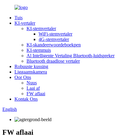
Tuis
KI-vertaler
KI-stemvertaler
WiFi-stemvertaler
4G-stemvertaler
KI-skandeerwoordeboekpen
KI-stemmuis
Al Intelligente Vertaling Bluetooth-luidspreker
Bluetooth draadlose vertaler
Robuuste kussing
Liggaamskamera
Oor Ons
Nuus
Laai af
FW aflaai
Kontak Ons
English
FW aflaai