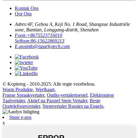
Kontak Ons
Oor Ons
Adres:
4F, Gebou A, Keji No. 1 Road, Shangxue Industriële
sone, Bantian, Longgang-distrik, Shenzhen
Foon:
+8675523716010
Selfoon:
86-15622869213
E-pos
info@isparkytech.com
© Kopiereg - 2010-2025: Alle regte voorbehou.
Warm Produkte
,
Werfkaart
,
Franse Spraakvertaler
,
Oudio-vertalertoestel
,
Elektroniese
Taalvertaler
,
Aktief na Passief Stem Vertaler
,
Beste
Oortelefoonvertaler
,
Stemvertaler Russies na Engels
,
Stuur e-pos
x