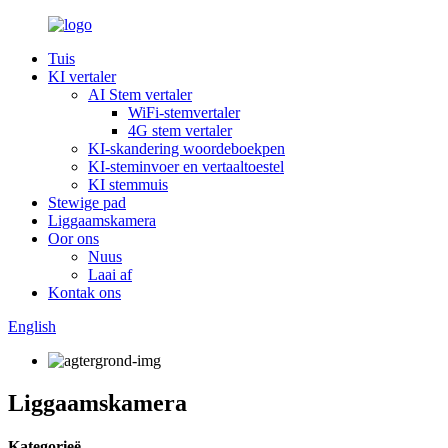
Tuis
KI vertaler
AI Stem vertaler
WiFi-stemvertaler
4G stem vertaler
KI-skandering woordeboekpen
KI-steminvoer en vertaaltoestel
KI stemmuis
Stewige pad
Liggaamskamera
Oor ons
Nuus
Laai af
Kontak ons
English
Liggaamskamera
Kategorieë