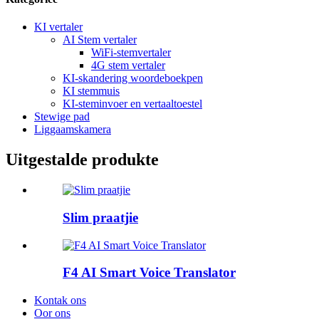
KI vertaler
AI Stem vertaler
WiFi-stemvertaler
4G stem vertaler
KI-skandering woordeboekpen
KI stemmuis
KI-steminvoer en vertaaltoestel
Stewige pad
Liggaamskamera
Uitgestalde produkte
Slim praatjie
F4 AI Smart Voice Translator
Kontak ons
Oor ons