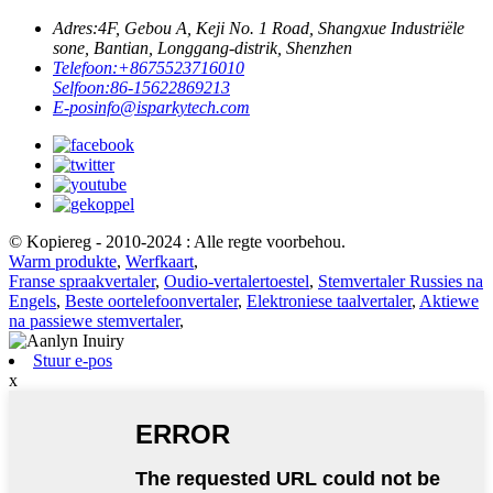
Adres:
4F, Gebou A, Keji No. 1 Road, Shangxue Industriële
sone, Bantian, Longgang-distrik, Shenzhen
Telefoon:
+8675523716010
Selfoon:
86-15622869213
E-pos
info@isparkytech.com
© Kopiereg - 2010-2024 : Alle regte voorbehou.
Warm produkte
,
Werfkaart
,
Franse spraakvertaler
,
Oudio-vertalertoestel
,
Stemvertaler Russies na
Engels
,
Beste oortelefoonvertaler
,
Elektroniese taalvertaler
,
Aktiewe
na passiewe stemvertaler
,
Stuur e-pos
x