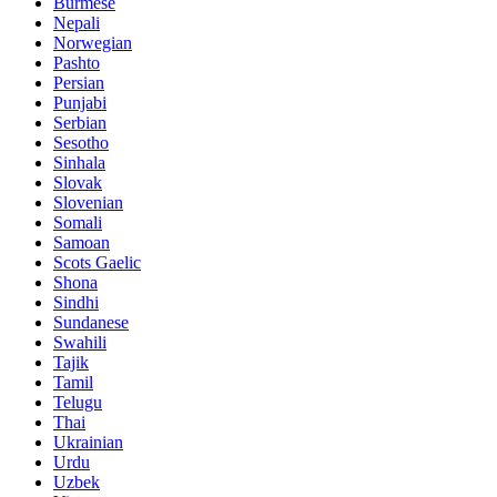
Burmese
Nepali
Norwegian
Pashto
Persian
Punjabi
Serbian
Sesotho
Sinhala
Slovak
Slovenian
Somali
Samoan
Scots Gaelic
Shona
Sindhi
Sundanese
Swahili
Tajik
Tamil
Telugu
Thai
Ukrainian
Urdu
Uzbek