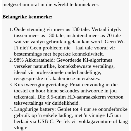
metgesel om oral in die wêreld te konnekteer.
Belangrike kenmerke:
Ondersteuning vir meer as 130 tale: Vertaal intyds
tussen meer as 130 tale, insluitend meer as 70 tale
wat vir vanlyn gebruik afgelaai kan word. Geen Wi-
Fi nie? Geen probleem nie – laai tale vooraf vir
bestemmings met beperkte konnektiwiteit.
98% Akkuraatheid: Gevorderde KI-algoritmes
verseker natuurlike, konteksbewuste vertalings,
ideaal vir professionele onderhandelinge,
reisgesprekke of akademiese interaksies.
Kits tweerigtingvertaling: Praat eenvoudig in die
toestel en hoor binne sekondes antwoorde in jou
teikentaal. Die 3.5-duim HD-aanraakskerm vertoon
teksvertalings vir duidelikheid.
Langdurige battery: Geniet tot 4 uur se ononderbroke
gebruik op 'n enkele lading, met 'n vinnige 1.5 uur
herlaai via USB-C. Perfek vir voldagavonture of lang
vlugte.