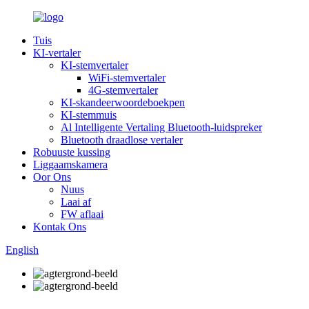
Tuis
KI-vertaler
KI-stemvertaler
WiFi-stemvertaler
4G-stemvertaler
KI-skandeerwoordeboekpen
KI-stemmuis
Al Intelligente Vertaling Bluetooth-luidspreker
Bluetooth draadlose vertaler
Robuuste kussing
Liggaamskamera
Oor Ons
Nuus
Laai af
FW aflaai
Kontak Ons
English