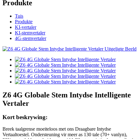
Produkte
Tuis
Produkte
KI-vertaler
KI-stemvertaler
4G-stemvertaler
Z6 4G Globale Stem Intydse Intelligente
Vertaler
Kort beskrywing:
Breek taalgrense moeiteloos met ons Draagbare Intydse
Vertaaltoestel. Ondersteuning vir meer as 130 tale (70+ vanlyn),